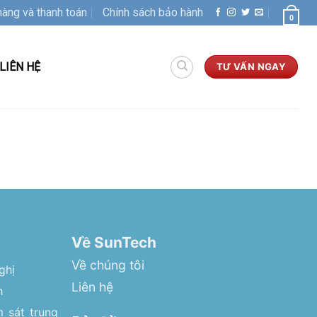
hàng và thanh toán
Chính sách bảo hành
0
LIÊN HỆ
TƯ VẤN NGAY
Về SunTech
Về chúng tôi
ghị
Liên hệ
h
 sát trung