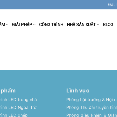
Đặt 
ẨM
GIẢI PHÁP
CÔNG TRÌNH
NHÀ SẢN XUẤT
BLOG
 phẩm
Lĩnh vực
hình LED trong nhà
Phòng hội trường & Hội n
ình LED Ngoài trời
Phòng Thu đài truyền hìn
hình LED ghép
Phòng điều khiển & Giám