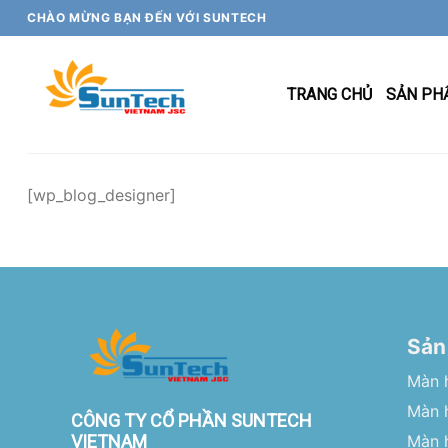
Skip
CHÀO MỪNG BẠN ĐẾN VỚI SUNTECH
to
content
TRANG CHỦ
SẢN PH
[wp_blog_designer]
Sản
Màn 
Màn h
CÔNG TY CỔ PHẦN SUNTECH
VIETNAM
Màn 