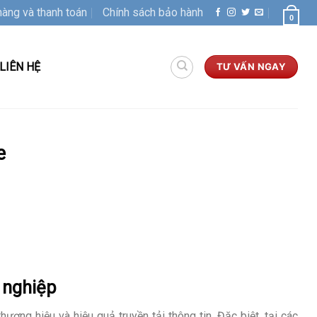
hàng và thanh toán
Chính sách bảo hành
0
LIÊN HỆ
TƯ VẤN NGAY
e
 nghiệp
ương hiệu và hiệu quả truyền tải thông tin. Đặc biệt, tại các