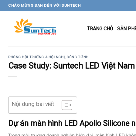
Skip
CHÀO MỪNG BẠN ĐẾN VỚI SUNTECH
to
content
TRANG CHỦ
SẢN PH
PHÒNG HỘI TRƯỜNG & HỘI NGHỊ
,
CÔNG TRÌNH
Case Study: Suntech LED Việt Nam 
Nội dung bài viết
Dự án màn hình LED Apollo Silicone n
Trong môi trường doanh nghiệp hiện đại, màn hình LED không c