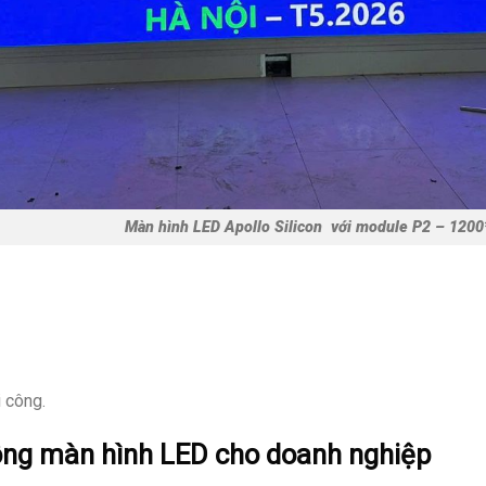
icon với module P2 – 1200*2240 pixel (ản
 công.
công màn hình LED cho doanh nghiệp