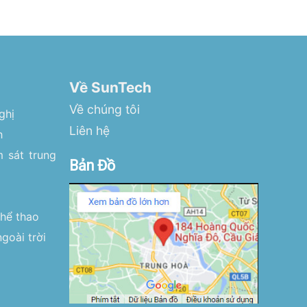
Về SunTech
Về chúng tôi
ghị
Liên hệ
h
 sát trung
Bản Đồ
thể thao
goài trời