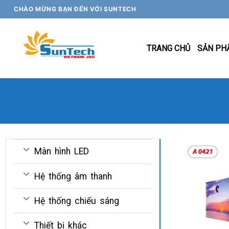
Skip
CHÀO MỪNG BẠN ĐẾN VỚI SUNTECH
to
content
TRANG CHỦ
SẢN PH
Màn hình LED
Hệ thống âm thanh
Hệ thống chiếu sáng
Thiết bị khác