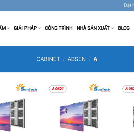
Đặt 
ẨM
GIẢI PHÁP
CÔNG TRÌNH
NHÀ SẢN XUẤT
BLOG
CABINET
/
ABSEN
/
A