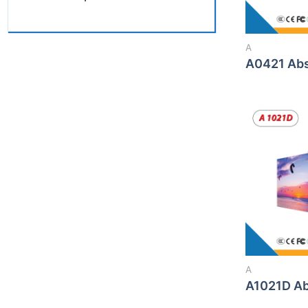
A
A0421 Ab
A
A1021D A