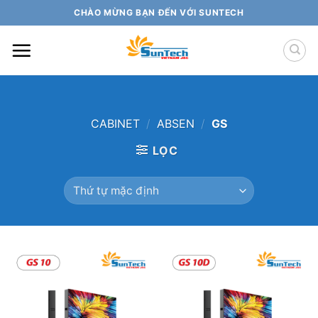
Skip
CHÀO MỪNG BẠN ĐẾN VỚI SUNTECH
to
content
CABINET
/
ABSEN
/
GS
LỌC