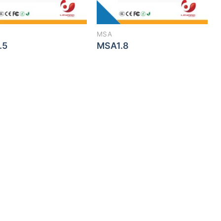
MSA
.5
MSA1.8