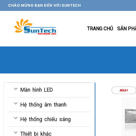
Skip
CHÀO MỪNG BẠN ĐẾN VỚI SUNTECH
to
content
TRANG CHỦ
SẢN PH
Màn hình LED
Hệ thống âm thanh
Hệ thống chiếu sáng
Thiết bị khác