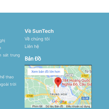
Về SunTech
Về chúng tôi
ghị
Liên hệ
h
 sát trung
Bản Đồ
thể thao
goài trời