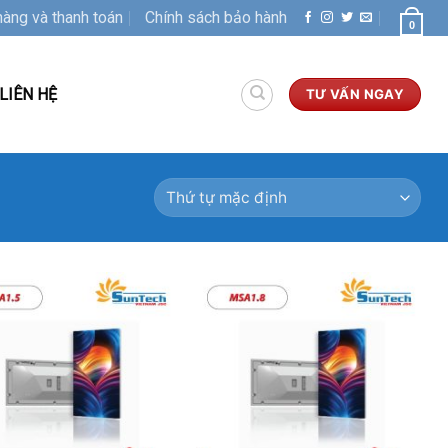
hàng và thanh toán
Chính sách bảo hành
0
LIÊN HỆ
TƯ VẤN NGAY