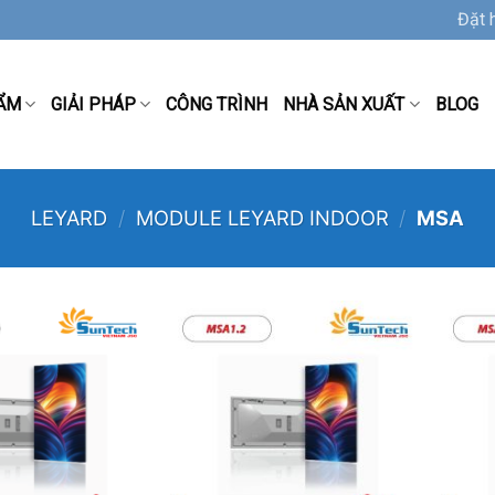
Đặt 
ẨM
GIẢI PHÁP
CÔNG TRÌNH
NHÀ SẢN XUẤT
BLOG
LEYARD
/
MODULE LEYARD INDOOR
/
MSA