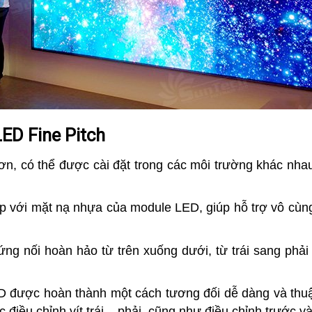
LED Fine Pitch
n, có thể được cài đặt trong các môi trường khác nhau
ợp với mặt nạ nhựa của module LED, giúp hỗ trợ vô cùng
ng nối hoàn hảo từ trên xuống dưới, từ trái sang phải
D được hoàn thành một cách tương đối dễ dàng và thuận
 điều chỉnh vít trái – phải, cũng như điều chỉnh trước v