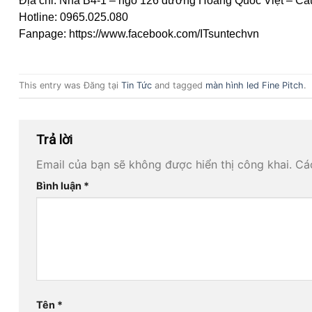
Địa chỉ: Nhà B4-1 – ngõ 126 đường Hoàng Quốc Việt – Cầ
Hotline: 0965.025.080
Fanpage:
https://www.facebook.com/ITsuntechvn
This entry was Đăng tại
Tin Tức
and tagged
màn hình led Fine Pitch
.
Trả lời
Email của bạn sẽ không được hiển thị công khai.
Cá
Bình luận
*
Tên
*