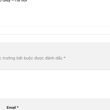
u Giấy – Hà Nội
c trường bắt buộc được đánh dấu
*
Email
*