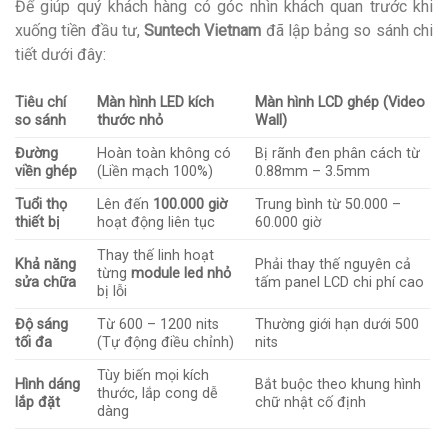
Để giúp quý khách hàng có góc nhìn khách quan trước khi
xuống tiền đầu tư,
Suntech Vietnam
đã lập bảng so sánh chi
tiết dưới đây:
Tiêu chí
Màn hình LED kích
Màn hình LCD ghép (Video
so sánh
thước nhỏ
Wall)
Đường
Hoàn toàn không có
Bị rãnh đen phân cách từ
viền ghép
(Liền mạch 100%)
0.88mm – 3.5mm
Tuổi thọ
Lên đến
100.000 giờ
Trung bình từ 50.000 –
thiết bị
hoạt động liên tục
60.000 giờ
Thay thế linh hoạt
Khả năng
Phải thay thế nguyên cả
từng
module led nhỏ
sửa chữa
tấm panel LCD chi phí cao
bị lỗi
Độ sáng
Từ 600 – 1200 nits
Thường giới hạn dưới 500
tối đa
(Tự động điều chỉnh)
nits
Tùy biến mọi kích
Hình dáng
Bắt buộc theo khung hình
thước, lắp cong dễ
lắp đặt
chữ nhật cố định
dàng