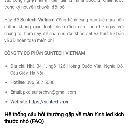
vào công nghệ hiển thị tiên tiến chính là bước đi chiến lược
trong kỷ nguyên chuyển đổi số.
Hãy để
Suntech Vietnam
đồng hành cùng bạn kiến tạo nên
những không gian trình chiếu đỉnh cao. Liên hệ ngay với
chúng tôi hôm nay để nhận ưu đãi khảo sát và thiết kế bản
vẽ 3D hoàn toàn miễn phí.
CÔNG TY CỔ PHẦN SUNTECH VIETNAM
Địa chỉ:
Nhà B4-1, ngõ 126 Hoàng Quốc Việt, Nghĩa Đô,
Cầu Giấy, Hà Nội
Hotline:
096 502 5080
Email:
pkd.suntechvn@gmail.com
Website:
https://suntechvn.vn
Hệ thống câu hỏi thường gặp về màn hình led kích
thước nhỏ (FAQ)