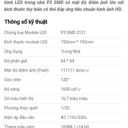
hình LED trong nhà P3 SMD có mật độ điểm ảnh lớn với
kích thước tùy biến có thể đáp ứng tiêu chuẩn hình ảnh HD.
Thông số kỹ thuật
Chủng loại Module LED
P3 SMD 2121
Kích thước module LED
192mm * 192mm
Ứng Dụng
Trong Nhà
Độ phân giải
64 * 64
Mật độ điểm ảnh (Pixel)
111111 dots/㎡
Góc nhìn
120°
Độ sáng
1600 cd/㎡
Số màu hiển thị
16,7 triệu màu
Phương thức quét
1/32
Điện áp đầu vào
AC 110v/220v
Thang màu xám
16384 / ≥14 bit