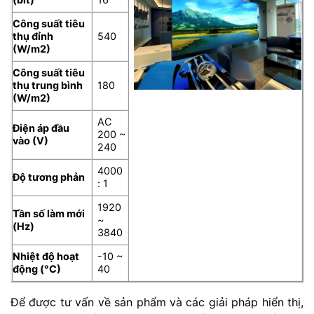
Công suất tiêu
thụ đỉnh
540
(W/m2)
Công suất tiêu
thụ trung bình
180
(W/m2)
AC
Điện áp đầu
200 ~
vào (V)
240
4000
Độ tương phản
: 1
1920
Tần số làm mới
~
(Hz)
3840
Nhiệt độ hoạt
-10 ~
động (°C)
40
Để được tư vấn về sản phẩm và các giải pháp hiển thị,