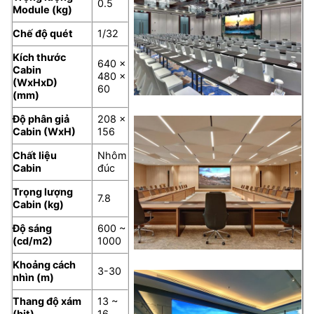
0.5
Module (kg)
Chế độ quét
1/32
Kích thước
640 ×
Cabin
480 ×
(WxHxD)
60
(mm)
Độ phân giả
208 ×
Cabin (WxH)
156
Chất liệu
Nhôm
Cabin
đúc
Trọng lượng
7.8
Cabin (kg)
Độ sáng
600 ~
(cd/m2)
1000
Khoảng cách
3-30
nhìn (m)
Thang độ xám
13 ~
(bit)
16