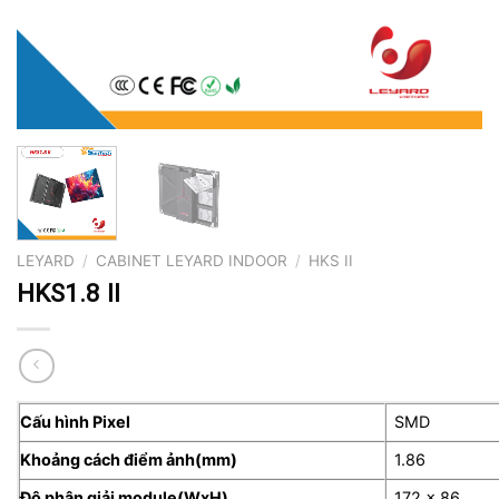
LEYARD
/
CABINET LEYARD INDOOR
/
HKS II
HKS1.8 II
Cấu hình Pixel
SMD
Khoảng cách điểm ảnh(mm)
1.86
Độ phân giải module(WxH)
172 x 86