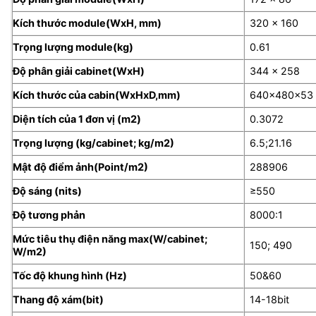
Kích thước module(WxH, mm)
320 x 160
Trọng lượng module(kg)
0.61
Độ phân giải cabinet(WxH)
344 x 258
Kích thước của cabin(WxHxD,mm)
640x480x53
Diện tích của 1 đơn vị (m2)
0.3072
Trọng lượng (kg/cabinet; kg/m2)
6.5;21.16
Mật độ điểm ảnh(Point/m2)
288906
Độ sáng (nits)
≥550
Độ tương phản
8000:1
Mức tiêu thụ điện năng max(W/cabinet;
150; 490
W/m2)
Tốc độ khung hình (Hz)
50&60
Thang độ xám(bit)
14-18bit