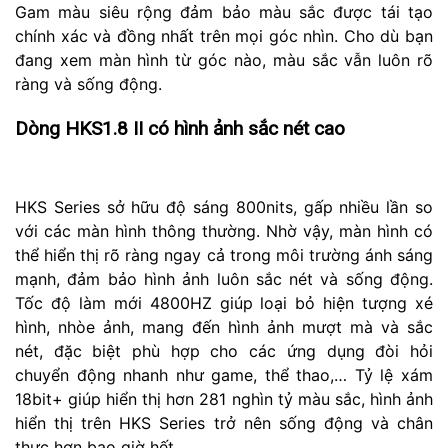
Gam màu siêu rộng đảm bảo màu sắc được tái tạo
chính xác và đồng nhất trên mọi góc nhìn. Cho dù bạn
đang xem màn hình từ góc nào, màu sắc vẫn luôn rõ
ràng và sống động.
Dòng HKS1.8 II có hình ảnh sắc nét cao
HKS Series sở hữu độ sáng 800nits, gấp nhiều lần so
với các màn hình thông thường. Nhờ vậy, màn hình có
thể hiển thị rõ ràng ngay cả trong môi trường ánh sáng
mạnh, đảm bảo hình ảnh luôn sắc nét và sống động.
Tốc độ làm mới 4800HZ giúp loại bỏ hiện tượng xé
hình, nhòe ảnh, mang đến hình ảnh mượt mà và sắc
nét, đặc biệt phù hợp cho các ứng dụng đòi hỏi
chuyển động nhanh như game, thể thao,… Tỷ lệ xám
18bit+ giúp hiển thị hơn 281 nghìn tỷ màu sắc, hình ảnh
hiển thị trên HKS Series trở nên sống động và chân
thực hơn bao giờ hết.