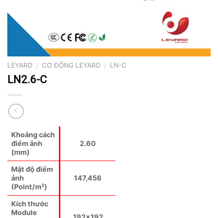
LEYARD
/
CƠ ĐỘNG LEYARD
/
LN-C
LN2.6-C
Khoảng cách
điểm ảnh
2.60
(mm)
Mật độ điểm
ảnh
147,456
(Point/m²)
Kích thước
Module
192×192