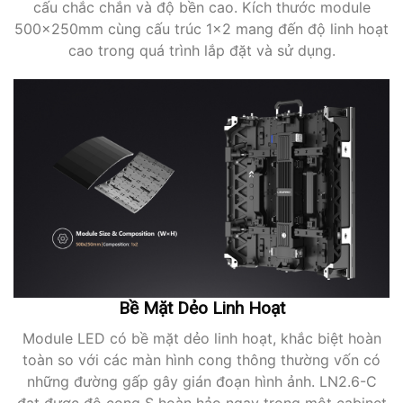
cấu chắc chắn và độ bền cao. Kích thước module
500x250mm cùng cấu trúc 1×2 mang đến độ linh hoạt
cao trong quá trình lắp đặt và sử dụng.
Bề Mặt Dẻo Linh Hoạt
Module LED có bề mặt dẻo linh hoạt, khắc biệt hoàn
toàn so với các màn hình cong thông thường vốn có
những đường gấp gây gián đoạn hình ảnh. LN2.6-C