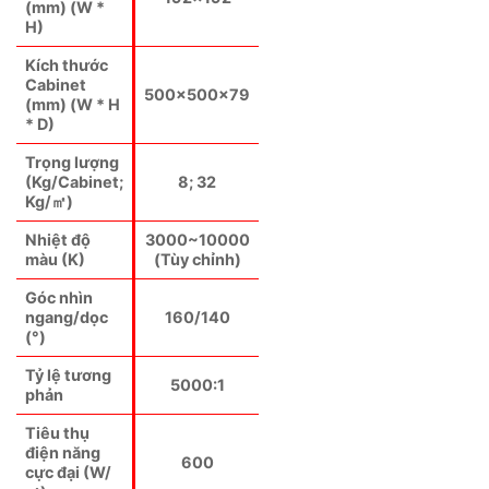
(mm) (W *
H)
Kích thước
Cabinet
500×500×79
(mm) (W * H
* D)
Trọng lượng
(Kg/Cabinet;
8; 32
Kg/㎡)
Nhiệt độ
3000~10000
màu (K)
(Tùy chỉnh)
Góc nhìn
ngang/dọc
160/140
(°)
Tỷ lệ tương
5000:1
phản
Tiêu thụ
điện năng
600
cực đại (W/