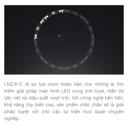
LN2.6-C là sự lựa chọn hoàn hảo cho những ai tìm
kiếm giải pháp màn hình LED cong linh hoạt, hiển thị
sắc nét và hiệu suất vượt trội. Với công nghệ tiên tiến,
khả năng tùy biến cao, sản phẩm chắc chắn sẽ là giải
pháp tuyệt vời cho các sự kiện trực quan chuyên
nghiệp.