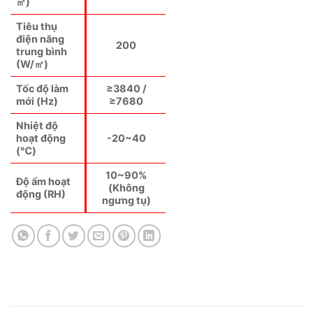
㎡)
Tiêu thụ
điện năng
200
trung bình
(W/㎡)
Tốc độ làm
≥3840 /
mới (Hz)
≥7680
Nhiệt độ
hoạt động
-20~40
(℃)
10~90%
Độ ẩm hoạt
(Không
động (RH)
ngưng tụ)