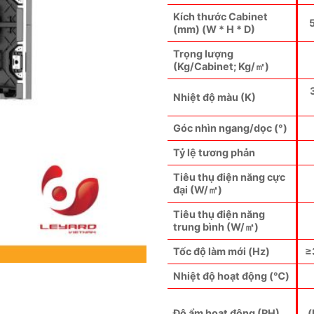
Kích thước Cabinet
(mm) (W * H * D)
Trọng lượng
(Kg/Cabinet; Kg/㎡)
Nhiệt độ màu (K)
Góc nhìn ngang/dọc (°)
Tỷ lệ tương phản
Tiêu thụ điện năng cực
đại (W/㎡)
Tiêu thụ điện năng
trung bình (W/㎡)
Tốc độ làm mới (Hz)
≥
Nhiệt độ hoạt động (℃)
Độ ẩm hoạt động (RH)
(