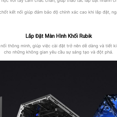
i học với tay cầm chắc chắn, giúp thao tác lắp đặt nhanh ch
chốt kết nối giúp đảm bảo độ chính xác cao khi lắp đặt, nga
Lắp Đặt Màn Hình Khối Rubik
ối thông minh, giúp việc cài đặt trở nên dễ dàng và tiết ki
cho những không gian yêu cầu sự sáng tạo và đột phá.