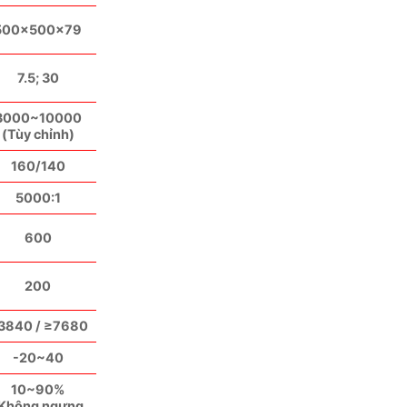
500×500×79
7.5; 30
3000~10000
(Tùy chỉnh)
160/140
5000:1
600
200
3840 / ≥7680
-20~40
10~90%
Không ngưng