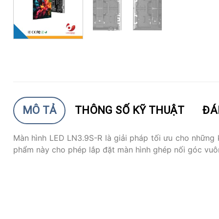
MÔ TẢ
THÔNG SỐ KỸ THUẬT
ĐÁ
Màn hình LED LN3.9S-R là giải pháp tối ưu cho những k
phẩm này cho phép lắp đặt màn hình ghép nối góc vuôn