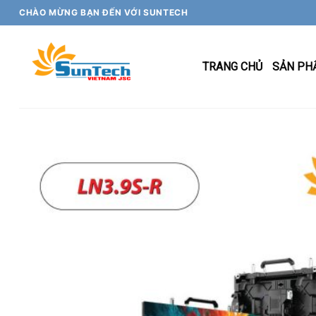
Skip
CHÀO MỪNG BẠN ĐẾN VỚI SUNTECH
to
content
TRANG CHỦ
SẢN PH