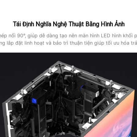
Tái Định Nghĩa Nghệ Thuật Bằng Hình Ảnh
hép nối 90°, giúp dễ dàng tạo nên màn hình LED hình khối 
g lắp đặt linh hoạt và bảo trì thuận tiện giúp tối ưu hóa t