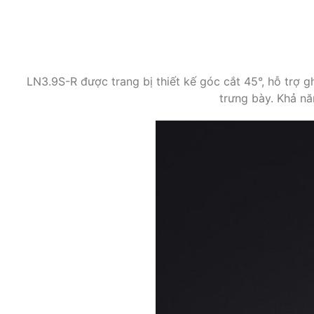
LN3.9S-R được trang bị thiết kế góc cắt 45°, hỗ trợ g
trưng bày. Khả năn