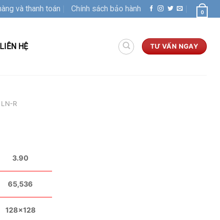
hàng và thanh toán
Chính sách bảo hành
0
LIÊN HỆ
TƯ VẤN NGAY
LN-R
3.90
65,536
128×128