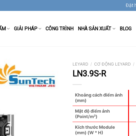
Đặt 
ẨM
GIẢI PHÁP
CÔNG TRÌNH
NHÀ SẢN XUẤT
BLOG
LEYARD
/
CƠ ĐỘNG LEYARD
/
LN3.9S-R
Khoảng cách điểm ảnh
(mm)
Mật độ điểm ảnh
(Point/m²)
Kích thước Module
(mm) (W * H)