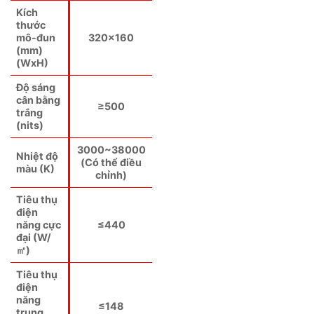
Kích
thước
mô-đun
320×160
(mm)
(WxH)
Độ sáng
cân bằng
≥500
trắng
(nits)
3000~38000
Nhiệt độ
(Có thể điều
màu (K)
chỉnh)
Tiêu thụ
điện
năng cực
≤440
đại (W/
㎡)
Tiêu thụ
điện
năng
≤148
trung