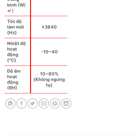
bình (W/
㎡）
Tốc độ
làm mới
≥3840
(Hz)
Nhiệt độ
hoạt
-10~40
động
(℃)
Độ ẩm
10~80%
hoạt
(Không ngưng
động
tụ)
(RH)