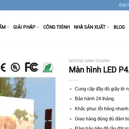
Đặt 
ẨM
GIẢI PHÁP
CÔNG TRÌNH
NHÀ SẢN XUẤT
BLOG
NGỪNG KINH DOANH
Màn hình LED P4.
Cung cấp đầy đủ giấy tờ 
Bảo hành 24 tháng.
Khắc phục lỗi hỏng nhanh
Giao hàng đúng đủ đảm bả
Đảm bảo tiến độ lắp đặt 