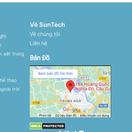
Về SunTech
Về chúng tôi
ghị
Liên hệ
h
 sát trung
Bản Đồ
thể thao
goài trời