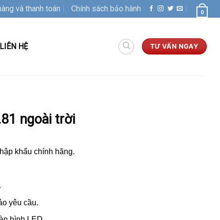
hàng và thanh toán
Chính sách bảo hành
0
LIÊN HỆ
TƯ VẤN NGAY
81 ngoài trời
nhập khẩu chính hãng.
.
o yêu cầu.
màn hình LED.