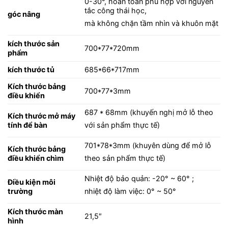
0-30°, hoàn toàn phù hợp với nguyên
tắc công thái học,
góc nâng
mà không chặn tầm nhìn và khuôn mặt
kích thước sản
700*77*720mm
phẩm
kích thước tủ
685*66*717mm
Kích thước bảng
700*77*3mm
điều khiển
687 * 68mm (khuyến nghị mở lỗ theo
Kích thước mở máy
tính để bàn
với sản phẩm thực tế)
701*78*3mm (khuyên dùng để mở lỗ
Kích thước bảng
điều khiển chìm
theo sản phẩm thực tế)
Nhiệt độ bảo quản: -20° ~ 60° ;
Điều kiện môi
trường
nhiệt độ làm việc: 0° ~ 50°
Kích thước màn
21,5″
hình