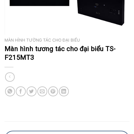
MÀN HÌNH TƯỜNG TÁC CHO ĐẠI BIỂU
Màn hình tương tác cho đại biểu TS-
F215MT3