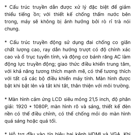
* Cấu trúc truyền dẫn được xử lý đặc biệt để giảm
thiểu tiếng ồn; với thiết kế chống thấm nước bên
trong, máy sẽ không bị ảnh hưởng bởi rò rỉ trà nói
chung.
* Cấu trúc truyền động sử dụng đai chống co giãn
chất lượng cao, ray dẫn hướng trượt có độ chính xác
cao và ổ trục tuyến tính, và động cơ bánh răng AC làm
động lực truyền động; giao thức điều khiển trung tâm,
với khả năng tương thích mạnh mẽ, có thể tương thích
với tất cả các bộ điều khiển máy tính. Màn hình được
bật khi bật lên và tắt khi tắt, thân thiện với môi trường.
* Màn hình cảm ứng LCD siêu mỏng 21,5 inch, độ phân
giải: 1920 * 1080P, màn hình rõ và sáng, thiết kế đèn
nền có thể điều chỉnh, có thể chống mỏi do màn hình
quá sáng hoặc quá tối.
* Hỗ trợ đầu vào tín hiệu hai kênh HDMI và VGA. Khi