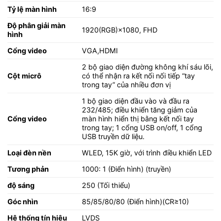
Tỷ lệ màn hình
16:9
Độ phân giải màn
1920(RGB)×1080, FHD
hình
Cổng video
VGA,HDMI
2 bộ giao diện đường không khí sáu lõi,
Cột micrô
có thể nhận ra kết nối nối tiếp “tay
trong tay” của nhiều đơn vị
1 bộ giao diện đầu vào và đầu ra
232/485; điều khiển tăng giảm của
Cổng video
màn hình hiển thị bằng kết nối tay
trong tay; 1 cổng USB on/off, 1 cổng
USB truyền dữ liệu.
Loại đèn nền
WLED, 15K giờ, với trình điều khiển LED
Tương phản
1000: 1 (Điển hình) (truyền)
độ sáng
250 (Tối thiểu)
Góc nhìn
85/85/80/80 (Điển hình)(CR≥10)
Hệ thống tín hiệu
LVDS