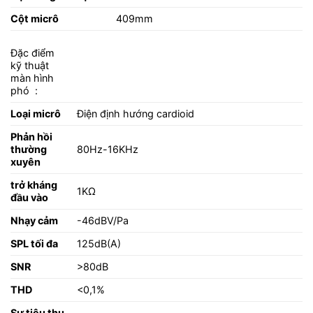
Cột micrô
409mm
Đặc điểm
kỹ thuật
màn hình
phó :
Loại micrô
Điện định hướng cardioid
Phản hồi
thường
80Hz-16KHz
xuyên
trở kháng
1KΩ
đầu vào
Nhạy cảm
-46dBV/Pa
SPL tối đa
125dB(A)
SNR
>80dB
THD
<0,1%
Sự tiêu thụ