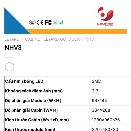
LEYARD
/
CABINET LEYARD OUTDOOR
/
NHV
NHV3
Cấu hình bóng LED
SMD
Khoảng cách điểm ảnh (mm)
3.3
Độ phân giải Module (W×H
）
96×144
Độ phân giải Cabin (W×H
）
384×288
Kích thước Cabin (WxHxD, mm)
1280x960x75
Kích thước module (mm)
320x480x20