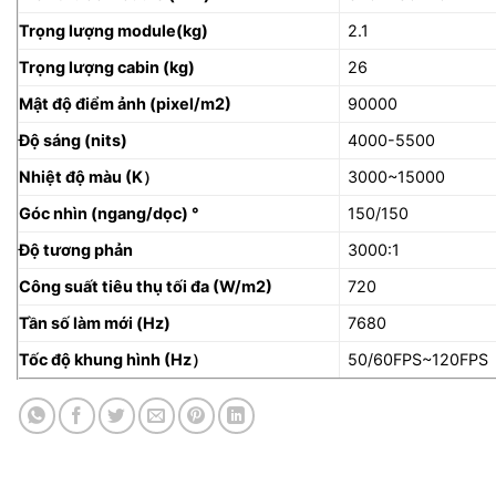
Trọng lượng module(kg)
2.1
Trọng lượng cabin (kg)
26
Mật độ điểm ảnh (pixel/m2)
90000
Độ sáng (nits)
4000-5500
Nhiệt độ màu (K
）
3000~15000
Góc nhìn (ngang/dọc) °
150/150
Độ tương phản
3000:1
Công suất tiêu thụ tối đa (W/m2)
720
Tần số làm mới (Hz)
7680
Tốc độ khung hình (Hz
）
50/60FPS~120FPS