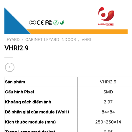
LEYARD
/
CABINET LEYARD INDOOR
/
VHRI
VHRI2.9
Sản phẩm
VHRI2.9
Cấu hình Pixel
SMD
Khoảng cách điểm ảnh
2.97
Độ phân giải của module (WxH)
84×84
Kích thước module (mm)
250x250x14
Trọng lượng module(kg)
0.65