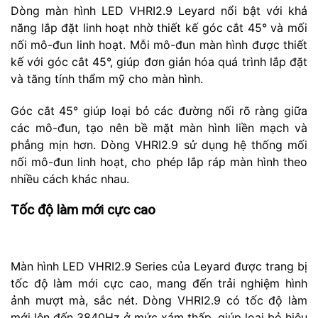
Dòng màn hình LED VHRI2.9 Leyard nổi bật với khả
năng lắp đặt linh hoạt nhờ thiết kế góc cắt 45° và mối
nối mô-đun linh hoạt. Mỗi mô-đun màn hình được thiết
kế với góc cắt 45°, giúp đơn giản hóa quá trình lắp đặt
và tăng tính thẩm mỹ cho màn hình.
Góc cắt 45° giúp loại bỏ các đường nối rõ ràng giữa
các mô-đun, tạo nên bề mặt màn hình liền mạch và
phẳng mịn hơn. Dòng VHRI2.9 sử dụng hệ thống mối
nối mô-đun linh hoạt, cho phép lắp ráp màn hình theo
nhiều cách khác nhau.
Tốc độ làm mới cực cao
Màn hình LED VHRI2.9 Series của Leyard được trang bị
tốc độ làm mới cực cao, mang đến trải nghiệm hình
ảnh mượt mà, sắc nét. Dòng VHRI2.9 có tốc độ làm
mới lên đến 3840Hz ở mức xám thấp, giúp loại bỏ hiệu