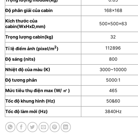
Độ phân giải của cabin
168×168
Kích thước của
500x500x63
cabin(WxHxD,mm)
Trọng lượng cabin(kg)
32
2
112896
Tỉ lệ điểm ảnh (pixel/m
)
Độ sáng (nits)
800
Nhiệt độ của màu (K)
3000~10000
Độ tương phản
5000:1
Mức tiêu thụ điện max (W/ ㎡ )
465
Tốc độ khung hình (Hz)
50&60
Tốc độ làm mới (Hz)
3840Hz