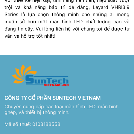
Với thiết kế hiện đại, tính năng tiên tiến, hiệu suất vượt
trội và khả năng bảo trì dễ dàng, Leyard VHRI3.9
Series là lựa chọn thông minh cho những ai mong
muốn sở hữu một màn hình LED chất lượng cao và
đáng tin cậy. Vui lòng liên hệ với chúng tôi để được tư
vấn và hỗ trợ tốt nhất!
CÔNG TY CỔ PHẦN SUNTECH VIETNAM
Chuyên cung cấp các loại màn hình LED, màn hình
ghép, và thiết bị thông minh.
Mã số thuế: 0108188558