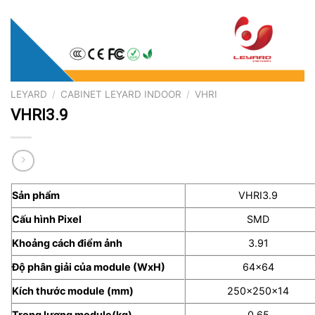
LEYARD
/
CABINET LEYARD INDOOR
/
VHRI
VHRI3.9
Sản phẩm
VHRI3.9
Cấu hình Pixel
SMD
Khoảng cách điểm ảnh
3.91
Độ phân giải của module (WxH)
64×64
Kích thước module (mm)
250x250x14
Trọng lượng module(kg)
0.65