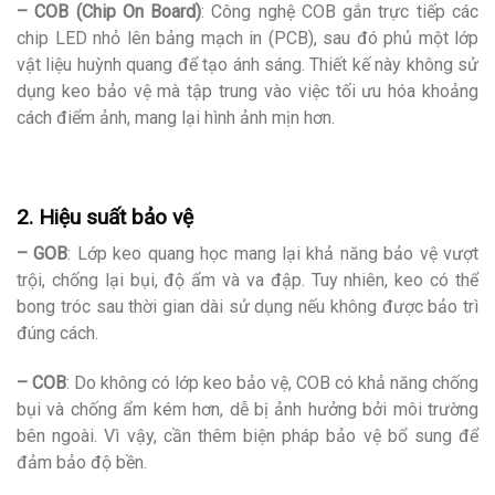
– COB (Chip On Board)
: Công nghệ COB gắn trực tiếp các
chip LED nhỏ lên bảng mạch in (PCB), sau đó phủ một lớp
vật liệu huỳnh quang để tạo ánh sáng. Thiết kế này không sử
dụng keo bảo vệ mà tập trung vào việc tối ưu hóa khoảng
cách điểm ảnh, mang lại hình ảnh mịn hơn.
2. Hiệu suất bảo vệ
– GOB
: Lớp keo quang học mang lại khả năng bảo vệ vượt
trội, chống lại bụi, độ ẩm và va đập. Tuy nhiên, keo có thể
bong tróc sau thời gian dài sử dụng nếu không được bảo trì
đúng cách.
– COB
: Do không có lớp keo bảo vệ, COB có khả năng chống
bụi và chống ẩm kém hơn, dễ bị ảnh hưởng bởi môi trường
bên ngoài. Vì vậy, cần thêm biện pháp bảo vệ bổ sung để
đảm bảo độ bền.