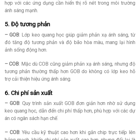
hợp với các ứng dụng cần hiển thị rõ nét trong môi trường
ánh sáng mạnh.
5. Độ tương phản
– GOB
: Lớp keo quang học giúp giảm phản xạ ánh sáng, từ
đó tăng độ tương phản và độ bão hòa màu, mang lại hình
ảnh sống động hơn.
– COB
: Mặc dù COB cũng giảm phản xạ ánh sáng, nhưng độ
tương phản thường thấp hơn GOB do không có lớp keo hỗ
trợ cải thiện hiệu ứng ánh sáng.
6. Chi phí sản xuất
–
GOB
: Quy trình sản xuất GOB đơn giản hơn nhờ sử dụng
keo quang học, dẫn đến chi phí thấp hơn, phù hợp với các dự
án có ngân sách hạn chế.
– COB
: Yêu cầu kỹ thuật cao hơn khi gắn chip trực tiếp lên
bảng mạch, khiến chi phí sản xuất cao hơn, nhưng đổi lại là