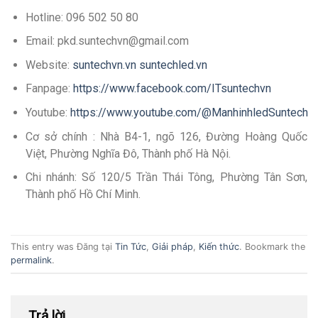
Hotline: 096 502 50 80
Email: pkd.suntechvn@gmail.com
Website:
suntechvn.vn suntechled.vn
Fanpage:
https://www.facebook.com/ITsuntechvn
Youtube:
https://www.youtube.com/@ManhinhledSuntech
Cơ sở chính : Nhà B4-1, ngõ 126, Đường Hoàng Quốc
Việt, Phường Nghĩa Đô, Thành phố Hà Nội.
Chi nhánh: Số 120/5 Trần Thái Tông, Phường Tân Sơn,
Thành phố Hồ Chí Minh.
This entry was Đăng tại
Tin Tức
,
Giải pháp
,
Kiến thức
. Bookmark the
permalink
.
Trả lời