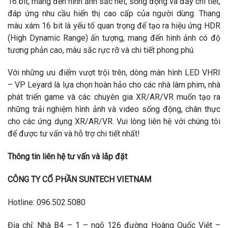
16 bit, mang đến hình ảnh sắc nét, sống động và đầy chi tiết,
đáp ứng nhu cầu hiển thị cao cấp của người dùng. Thang
màu xám 16 bit là yếu tố quan trọng để tạo ra hiệu ứng HDR
(High Dynamic Range) ấn tượng, mang đến hình ảnh có độ
tương phản cao, màu sắc rực rỡ và chi tiết phong phú.
Với những ưu điểm vượt trội trên, dòng màn hình LED VHRI
– VP Leyard là lựa chọn hoàn hảo cho các nhà làm phim, nhà
phát triển game và các chuyên gia XR/AR/VR muốn tạo ra
những trải nghiệm hình ảnh và video sống động, chân thực
cho các ứng dụng XR/AR/VR. Vui lòng liên hệ với chúng tôi
để được tư vấn và hỗ trợ chi tiết nhất!
Thông tin liên hệ tư vấn và lắp đặt
CÔNG TY CỔ PHẦN SUNTECH VIETNAM
Hotline: 096.502.5080
Địa chỉ: Nhà B4 – 1 – ngõ 126 đường Hoàng Quốc Việt –