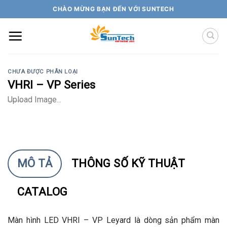
Skip
CHÀO MỪNG BẠN ĐẾN VỚI SUNTECH
to
content
CHƯA ĐƯỢC PHÂN LOẠI
VHRI – VP Series
Upload Image...
MÔ TẢ
THÔNG SỐ KỸ THUẬT
CATALOG
Màn hình LED VHRI – VP Leyard là dòng sản phẩm màn